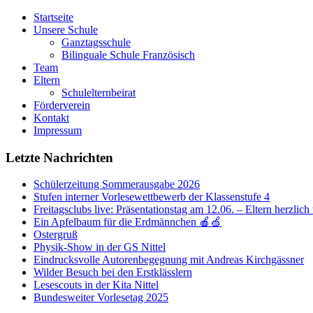
Startseite
Unsere Schule
Ganztagsschule
Bilinguale Schule Französisch
Team
Eltern
Schulelternbeirat
Förderverein
Kontakt
Impressum
Letzte Nachrichten
Schülerzeitung Sommerausgabe 2026
Stufen interner Vorlesewettbewerb der Klassenstufe 4
Freitagsclubs live: Präsentationstag am 12.06. – Eltern herzli
Ein Apfelbaum für die Erdmännchen 🍎🍏
Ostergruß
Physik-Show in der GS Nittel
Eindrucksvolle Autorenbegegnung mit Andreas Kirchgässner
Wilder Besuch bei den Erstklässlern
Lesescouts in der Kita Nittel
Bundesweiter Vorlesetag 2025